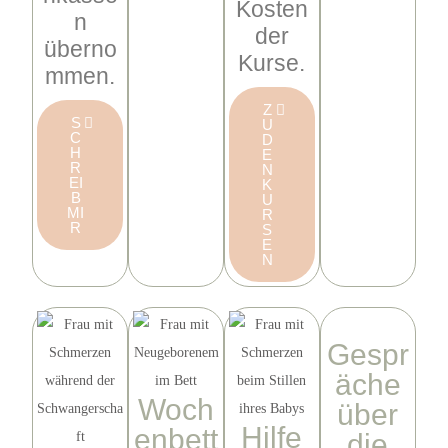
Kosten
n
der
überno
Kurse.
mmen.
Z
S
U
C
D
H
E
R
N
EI
K
B
U
MI
R
R
S
E
N
Gespr
äche
Woch
über
Hilfe
enbett
die