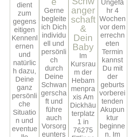
Schw
e
Ungefä
dient
anger
Gerne
hr 4
zum
schaft
begleite
Wochen
gegens
ich Dich
vor dem
&
eitigen
individu
errechn
Dein
Kennenl
ell und
eten
Baby
ernen
persönli
Termin
und
Im
ch
kannst
natürlic
Kursrau
durch
Du mit
h dazu,
m der
Deine
der
Deine
Hebam
Schwan
geburts
ganz
menpra
gerscha
vorberei
persönli
xis Am
ft und
tenden
che
Dickhäu
führe
Akupun
Situatio
terplatz
auch
ktur
n und
1 in
Vorsorg
beginne
eventue
76275
eunters
n. Im
lle