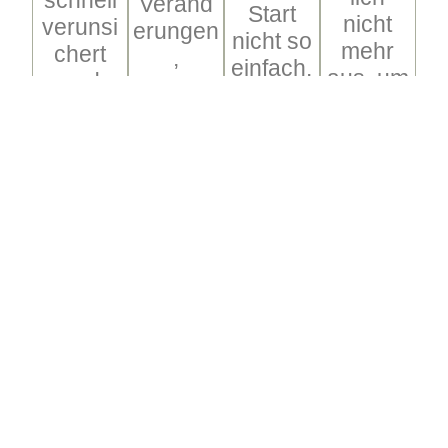
Veränd
Start
nicht
verunsi
erungen
nicht so
mehr
chert
,
einfach.
aus, um
und
körperli
Bei
satt zu
möchte
ch wie
Problem
werden.
st gerne
auch
en
Oder es
auf die
seelisch
innerhal
ist ganz
Einnah
. Gerne
b der
einfach
me von
stehe
Still- wie
neugieri
Medika
ich
auch
g und
menten
Euch
der
möchte
verzicht
und
Abstillze
nun
en.
Eurer
it
auch
Dazu
Familie
unterstü
diese
biete ich
in
tze ich
Köstlich
Dir
dieser
Dich
keiten,
Akupun
Zeit als
gerne.