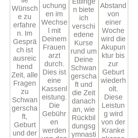
Ettlinge
uchung
Abstand
Wünsch
n biete
en im
von
e zu
ich
Wechse
einer
erfahre
verschi
l mit
Woche
n. Im
edene
Deinem
wird die
Gesprä
Kurse
Frauen
Akupun
ch ist
rund um
arzt
ktur bis
ausreic
Deine
durch.
zur
hend
Schwan
Dies ist
Geburt
Zeit, alle
gerscha
eine
wiederh
Fragen
ft und
Kassenl
olt.
zu
die Zeit
eistung.
Diese
Schwan
danach
Die
Leistun
gerscha
an, wie
Gebühr
g wird
ft,
Rückbil
en
von der
Geburt
dungsg
werden
Kranke
und der
ymnasti