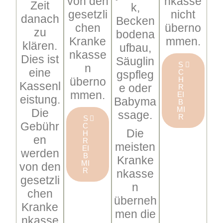
von den
nkasse
Zeit
k,
gesetzli
nicht
danach
Becken
chen
überno
zu
bodena
Kranke
mmen.
klären.
ufbau,
nkasse
Dies ist
Säuglin
S
n
eine
C
gspfleg
überno
H
Kassenl
e oder
R
mmen.
EI
eistung.
Babyma
B
MI
Die
ssage.
R
S
Gebühr
C
Die
H
en
R
meisten
EI
werden
B
Kranke
MI
von den
R
nkasse
gesetzli
n
chen
überneh
Kranke
men die
nkasse