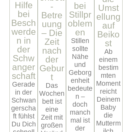
Hilfe
bei
-
Umst
bei
Stillpr
Betre
ellung
Besch
oblem
uung
auf
werde
en
– Die
Beiko
n in
Zeit
Stillen
st
der
sollte
nach
Ab
Nähe
Schw
der
einem
und
anger
Gebur
bestim
Geborg
schaft
mten
t
enheit
Moment
Gerade
Das
bedeute
reicht
in der
Wochen
n –
Deinem
Schwan
bett ist
doch
Baby
gerscha
eine
manch
die
ft fühlst
Zeit mit
mal ist
Mutterm
Du Dich
großen
der
ilch
schnell