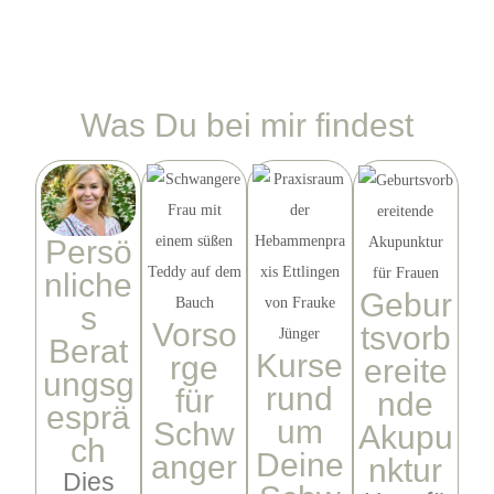
Was Du bei mir findest
Persö
nliche
Gebur
s
Vorso
tsvorb
Berat
Kurse
rge
ereite
ungsg
rund
für
nde
esprä
um
Schw
Akupu
ch
Deine
anger
nktur
Dies