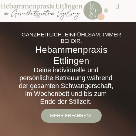
WILLKOMMEN
LEISTUNGEN
KURSE & BUCHUNG
ÜBER MICH
KONTAKT
GANZHEITLICH. EINFÜHLSAM. IMMER
BEI DIR.
Hebammenpraxis
Ettlingen
Deine individuelle und
persönliche Betreuung während
der gesamten Schwangerschaft,
im Wochenbett und bis zum
Ende der Stillzeit.
MEHR ERFAHREN