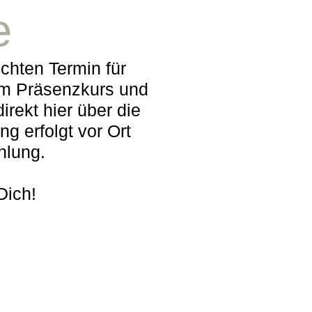
e
hten Termin für
m Präsenzkurs und
rekt hier über die
g erfolgt vor Ort
ahlung.
Dich!