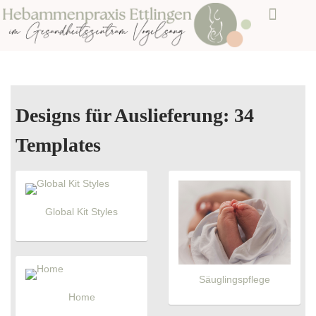
WILLKOMMEN
LEISTUNGEN
KURSE & BUCHUNG
ÜBER MICH
KONTAKT
Designs für Auslieferung: 34
Templates
Global Kit Styles
Säuglingspflege
Home